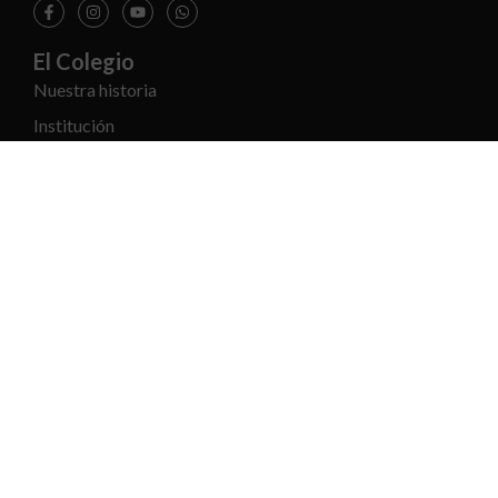
El Colegio
Nuestra historia
Institución
Símbolos
Nuestro Equipo
Enlaces
Documentos
PQRSF
Política de datos
Trabaja con nosotros
Educación
Academia