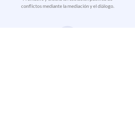
conflictos mediante la mediación y el diálogo.
Desarrollo de la Responsabilidad Social
Fortalece la relación entre el colegio y las familias,
trabajando juntos en la formación ética y social de los
estudiantes.
Seguridad y Bienestar
Contribuye a un entorno seguro y acogedor para el
crecimiento personal y académico.